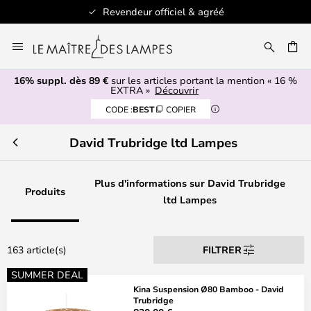
Revendeur officiel & agréé
Allez
au
ERCHER
contenu
16% suppl. dès 89 €
sur les articles portant la mention « 16 %
EXTRA »
Découvrir
CODE :
BEST
COPIER
David Trubridge ltd Lampes
Plus d'informations sur David Trubridge
Produits
ltd Lampes
163 article(s)
FILTRER
SUMMER DEAL
Kina Suspension Ø80 Bamboo - David
Trubridge