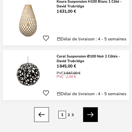
Koura Suspension H100 Blanc 1 Côté -
David Trubridge
1 631,00 €
Délai de livraison : 4 - 5 semaines
Coral Suspension Ø100 Noir 2 Côtés -
David Trubridge
1 845,00 €
PVC
1 847,00 €
PVC -2,00 €
Délai de livraison : 4 - 5 semaines
Page
1
2
3
Précédent
Suivant