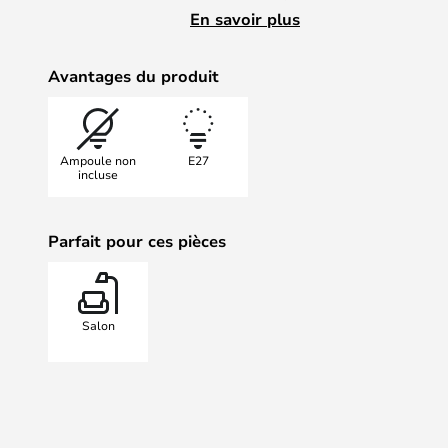
impressionnés par son bel aspect.
En savoir plus
Avantages du produit
Ampoule non
E27
incluse
Parfait pour ces pièces
Salon