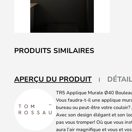
Skip
to
PRODUITS SIMILAIRES
the
beginning
of
the
APERÇU DU PRODUIT
DÉTAI
images
gallery
TR5 Applique Murale Ø40 Bouleau
Vous faudra-t-il une applique mura
bureau ou peut-être votre couloir? 
Avec son design élégant et son lo
pas vous tromper! Où que vous inst
aura l’air magnifique et vous et vo