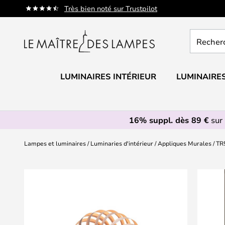
Allez
Très bien noté sur Trustpilot
au
contenu
Recherch
un
produit,
catégorie.
LUMINAIRES INTÉRIEUR
LUMINAIRES
16% suppl. dès 89 €
sur 
Lampes et luminaires
Luminaries d'intérieur
Appliques Murales
TR
Skip
to
the
end