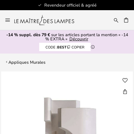
Revendeur officiel & agréé
Allez
au
ERCHER
contenu
-14 % suppl. dès 79 €
sur les articles portant la mention « -14
% EXTRA »
Découvrir
CODE :
BEST
COPIER
Appliques Murales
Skip
to
the
end
of
the
images
gallery