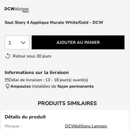
of
the
images
Soul Story 4 Applique Murale White/Gold - DCW
gallery
1
AJOUTER AU PANIER
Retour sous 30 jours
Informations sur la livraison
Délai de livraison : 13 - 18 jour(s) ouvré(s)
Ampoules
installées de
façon permanente
PRODUITS SIMILAIRES
Détails du produit
Marque :
DCWéditions Lampes