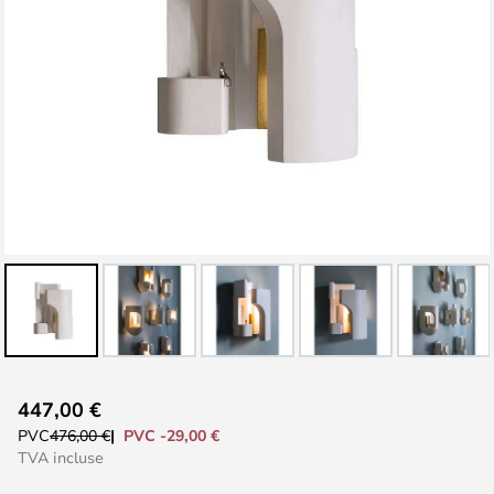
Skip
447,00 €
to
PVC -29,00 €
PVC
476,00 €
the
TVA incluse
beginning