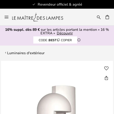
Revendeur officiel & agréé
Allez
au
ERCHER
contenu
16% suppl. dès 89 €
sur les articles portant la mention « 16 %
EXTRA »
Découvrir
CODE :
BEST
COPIER
Luminaires d'extérieur
Skip
to
the
end
of
the
images
gallery