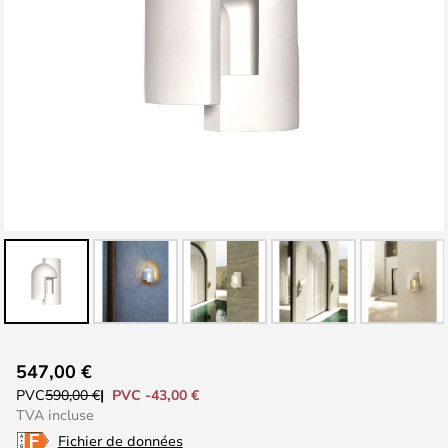
Skip
547,00 €
to
PVC -43,00 €
PVC
590,00 €
the
TVA incluse
beginning
Fichier de données