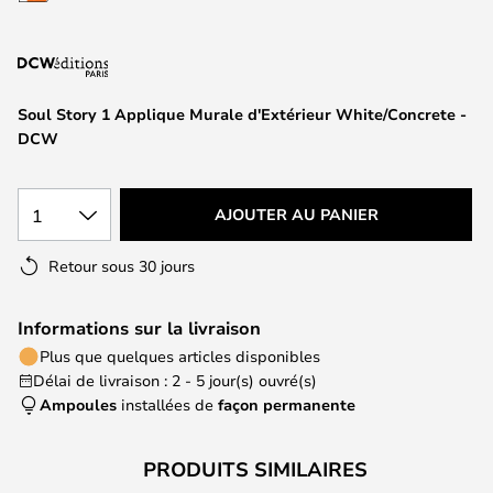
of
the
images
gallery
Soul Story 1 Applique Murale d'Extérieur White/Concrete -
DCW
1
AJOUTER AU PANIER
Retour sous 30 jours
Informations sur la livraison
Plus que quelques articles disponibles
Délai de livraison : 2 - 5 jour(s) ouvré(s)
Ampoules
installées de
façon permanente
PRODUITS SIMILAIRES