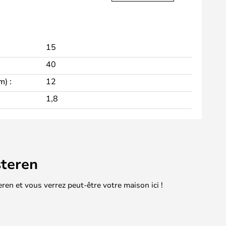
15
40
m) :
12
1,8
teren
en et vous verrez peut-être votre maison ici !