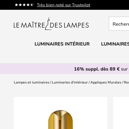
Allez
Très bien noté sur Trustpilot
au
contenu
Recherch
un
produit,
catégorie.
LUMINAIRES INTÉRIEUR
LUMINAIRES
16% suppl. dès 89 €
sur 
Lampes et luminaires
Luminaries d'intérieur
Appliques Murales
Ro
Skip
to
the
end