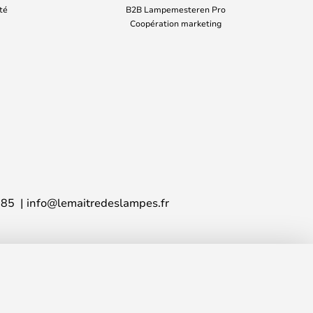
ité
B2B Lampemesteren Pro
Coopération marketing
 85
info@lemaitredeslampes.fr
511,00 €
AJOUTER AU PANIER
PVC
524,00 €