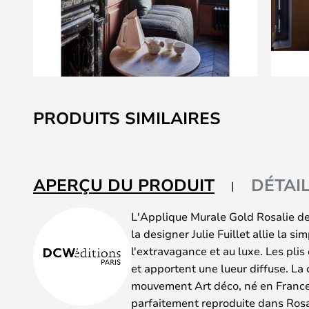
Skip
to
PRODUITS SIMILAIRES
the
beginning
of
the
APERÇU DU PRODUIT
DÉTAI
images
gallery
L'Applique Murale Gold Rosalie d
la designer Julie Fuillet allie la si
l'extravagance et au luxe. Les pli
et apportent une lueur diffuse. La 
mouvement Art déco, né en France,
parfaitement reproduite dans Ros