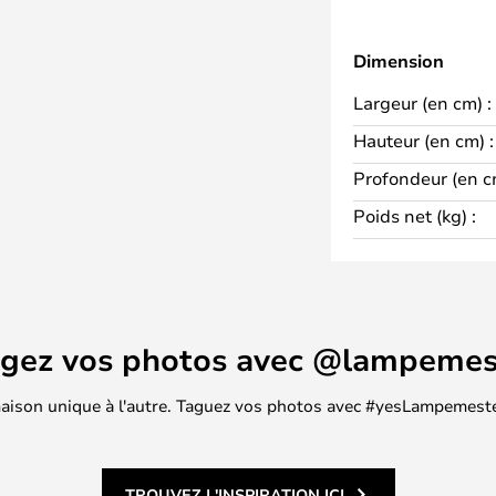
ovante de l'Appliques Murales
ique, ou ajoutez-la à une
Dimension
vironnement scandinave, et
de Rosalie.
Largeur (en cm) :
Hauteur (en cm) :
Profondeur (en c
Poids net (kg) :
agez vos photos avec @lampemes
 maison unique à l'autre. Taguez vos photos avec #yesLampemester
TROUVEZ L'INSPIRATION ICI