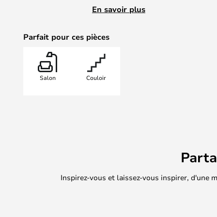
Utilisez-la comme une version inn
En savoir plus
traditionnelle dans un décor class
collection minimaliste dans un en
Parfait pour ces pièces
profitez de l'incroyable contraste 
Salon
Couloir
Part
Inspirez-vous et laissez-vous inspirer, d'une