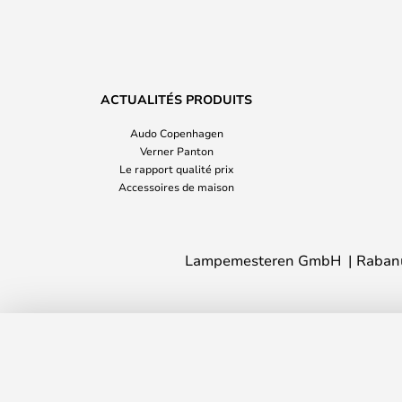
ACTUALITÉS PRODUITS
Audo Copenhagen
Verner Panton
Le rapport qualité prix
Accessoires de maison
Lampemesteren GmbH
Raban
Rosalie Applique Murale L40 Gold - 
Délai de livraison : 5 - 8 jour(s) ouvré(s)