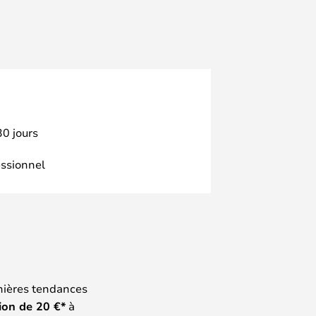
30 jours
essionnel
nières tendances
ion de
20
€*
à