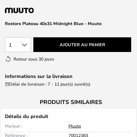
of
the
images
Restore Plateau 40x31 Midnight Blue - Muuto
gallery
1
AJOUTER AU PANIER
Retour sous 30 jours
Informations sur la livraison
Délai de livraison : 7 - 11 jour(s) ouvré(s)
PRODUITS SIMILAIRES
Détails du produit
Marque :
Muuto
Référence :
70012383