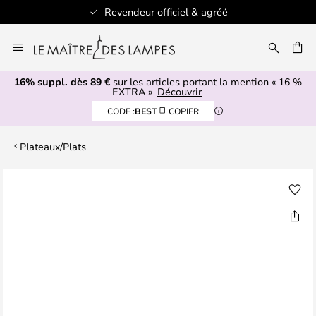
Revendeur officiel & agréé
Allez
au
ERCHER
contenu
16% suppl. dès 89 €
sur les articles portant la mention « 16 %
EXTRA »
Découvrir
CODE :
BEST
COPIER
Plateaux/Plats
Skip
to
the
end
of
the
images
gallery