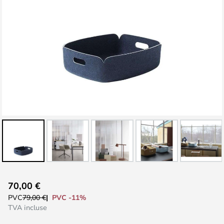
Skip
70,00 €
to
PVC -11%
PVC
79,00 €
the
TVA incluse
beginning