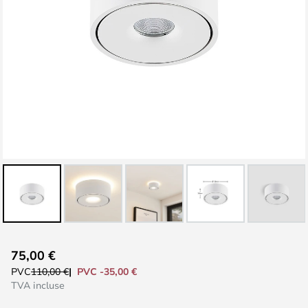
Skip
75,00 €
to
PVC -35,00 €
PVC
110,00 €
the
TVA incluse
beginning