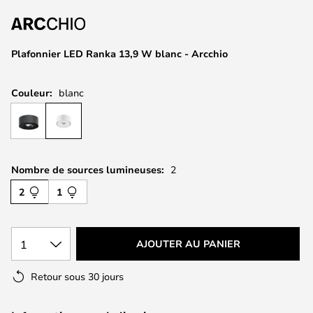
of
the
images
Plafonnier LED Ranka 13,9 W blanc - Arcchio
gallery
Couleur:
blanc
Nombre de sources lumineuses:
2
2
1
1
AJOUTER AU PANIER
Retour sous 30 jours