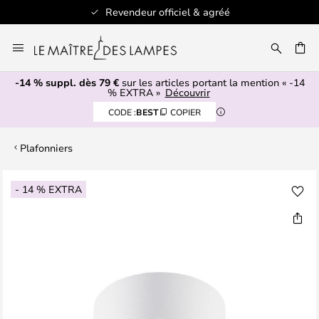
Revendeur officiel & agréé
Allez
au
ERCHER
contenu
-14 % suppl. dès 79 €
sur les articles portant la mention « -14
% EXTRA »
Découvrir
CODE :
BEST
COPIER
Plafonniers
Skip
- 14 % EXTRA
to
the
end
of
the
images
gallery