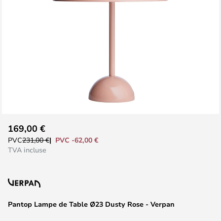
Skip
169,00 €
to
PVC -62,00 €
PVC
231,00 €
the
TVA incluse
beginning
of
the
images
Pantop Lampe de Table Ø23 Dusty Rose - Verpan
gallery