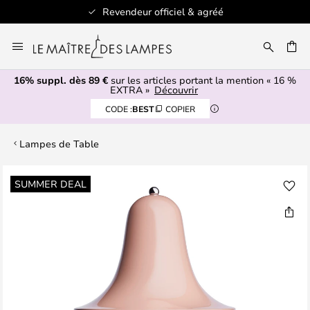
Revendeur officiel & agréé
Allez
au
ERCHER
contenu
16% suppl. dès 89 €
sur les articles portant la mention « 16 %
EXTRA »
Découvrir
CODE :
BEST
COPIER
Lampes de Table
Skip
SUMMER DEAL
to
the
end
of
the
images
gallery