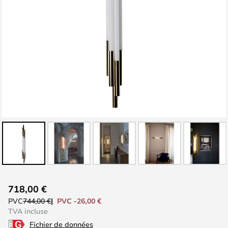
Skip
718,00 €
to
PVC -26,00 €
PVC
744,00 €
the
TVA incluse
beginning
Fichier de données