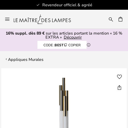
Revendeur officiel & agréé
Allez
au
ERCHER
contenu
16% suppl. dès 89 €
sur les articles portant la mention « 16 %
EXTRA »
Découvrir
CODE :
BEST
COPIER
Appliques Murales
Skip
to
the
end
of
the
images
gallery