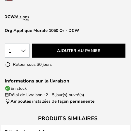
of
the
images
gallery
Org Applique Murale 1050 Or - DCW
1
AJOUTER AU PANIER
Retour sous 30 jours
Informations sur la livraison
En stock
Délai de livraison : 2 - 5 jour(s) ouvré(s)
Ampoules
installées de
façon permanente
PRODUITS SIMILAIRES