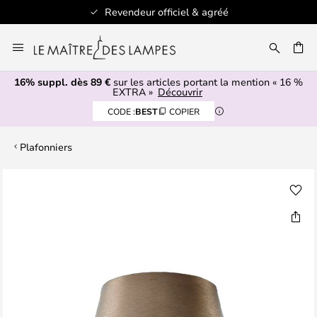
Revendeur officiel & agréé
Allez
au
ERCHER
contenu
16% suppl. dès 89 €
sur les articles portant la mention « 16 %
EXTRA »
Découvrir
CODE :
BEST
COPIER
Plafonniers
Skip
to
the
end
of
the
images
gallery