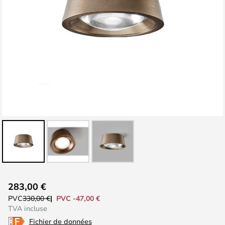
Skip
283,00 €
to
PVC -47,00 €
PVC
330,00 €
the
TVA incluse
beginning
Fichier de données