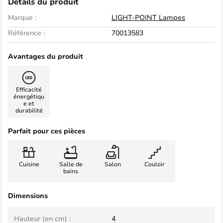
Détails du produit
Marque :
LIGHT-POINT Lampes
Référence :
70013583
Avantages du produit
Efficacité
énergétiqu
e et
durabilité
Parfait pour ces pièces
Cuisine
Salle de
Salon
Couloir
bains
Dimensions
Hauteur (en cm) :
4