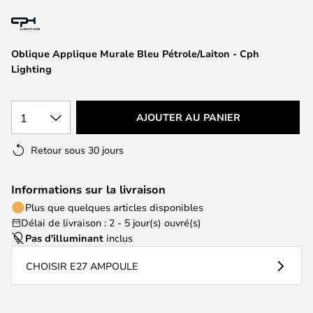
of
the
images
Oblique Applique Murale Bleu Pétrole/Laiton - Cph
gallery
Lighting
1
AJOUTER AU PANIER
Retour sous 30 jours
Informations sur la livraison
Plus que quelques articles disponibles
Délai de livraison : 2 - 5 jour(s) ouvré(s)
Pas d'illuminant
inclus
CHOISIR E27 AMPOULE