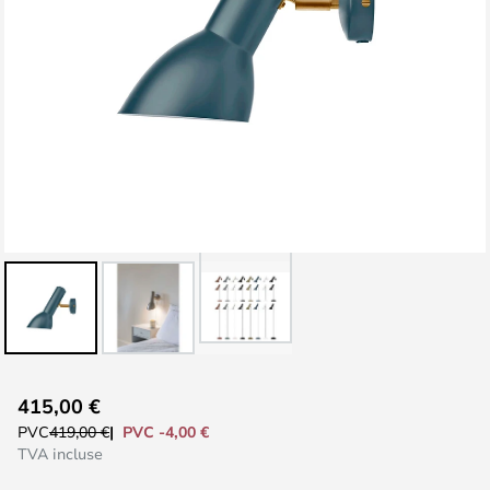
Skip
415,00 €
to
PVC -4,00 €
PVC
419,00 €
the
TVA incluse
beginning