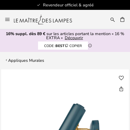
Revendeur officiel & agréé
Allez
au
ERCHER
contenu
16% suppl. dès 89 €
sur les articles portant la mention « 16 %
EXTRA »
Découvrir
CODE :
BEST
COPIER
Appliques Murales
Skip
to
the
end
of
the
images
gallery