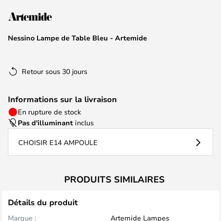
of
the
images
Nessino Lampe de Table Bleu - Artemide
gallery
Retour sous 30 jours
Informations sur la livraison
En rupture de stock
Pas d'illuminant
inclus
CHOISIR E14 AMPOULE
PRODUITS SIMILAIRES
Détails du produit
Marque :
Artemide Lampes