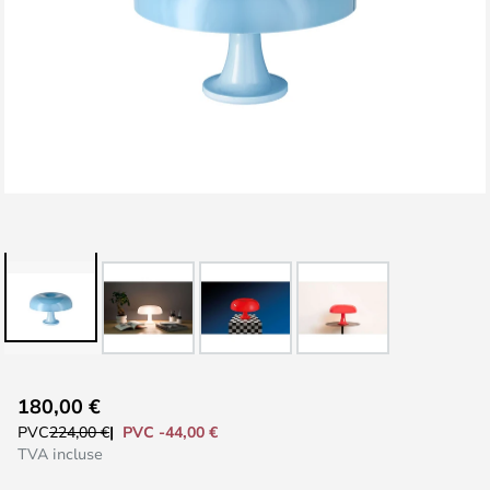
Skip
180,00 €
to
PVC -44,00 €
PVC
224,00 €
the
TVA incluse
beginning