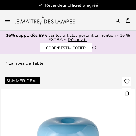
Revendeur officiel & agréé
Allez
au
ERCHER
contenu
16% suppl. dès 89 €
sur les articles portant la mention « 16 %
EXTRA »
Découvrir
CODE :
BEST
COPIER
Lampes de Table
Skip
SUMMER DEAL
to
the
end
of
the
images
gallery