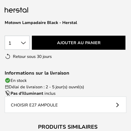
of
the
images
Motown Lampadaire Black - Herstal
gallery
1
AJOUTER AU PANIER
Retour sous 30 jours
Informations sur la livraison
En stock
Délai de livraison : 2 - 5 jour(s) ouvré(s)
Pas d'illuminant
inclus
CHOISIR E27 AMPOULE
PRODUITS SIMILAIRES