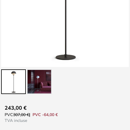
Skip
243,00 €
to
PVC -64,00 €
PVC
307,00 €
the
TVA incluse
beginning