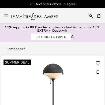
Revendeur officiel & agréé
Allez
au
ERCHER
contenu
16% suppl. dès 89 €
sur les articles portant la mention « 16 %
EXTRA »
Découvrir
CODE :
BEST
COPIER
Lampadaire
Skip
SUMMER DEAL
to
the
end
of
the
images
gallery