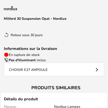
of
the
images
Milford 30 Suspension Opal - Nordlux
gallery
Retour sous 30 jours
Informations sur la livraison
En rupture de stock
Pas d'illuminant
inclus
CHOISIR E27 AMPOULE
PRODUITS SIMILAIRES
Détails du produit
Marque :
Nordlux Lampes