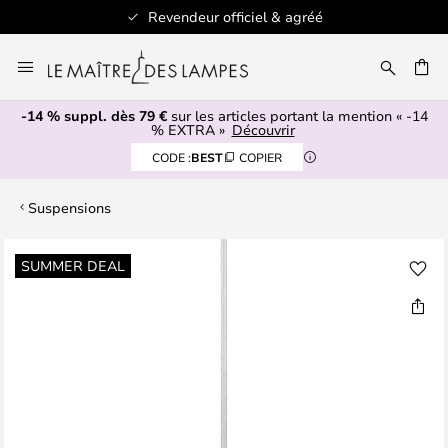
Revendeur officiel & agréé
Allez
au
ERCHER
contenu
-14 % suppl. dès 79 €
sur les articles portant la mention « -14
% EXTRA »
Découvrir
CODE :
BEST
COPIER
Suspensions
Skip
SUMMER DEAL
to
the
end
of
the
images
gallery