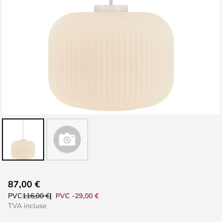
Skip
87,00 €
to
PVC -29,00 €
PVC
116,00 €
the
TVA incluse
beginning