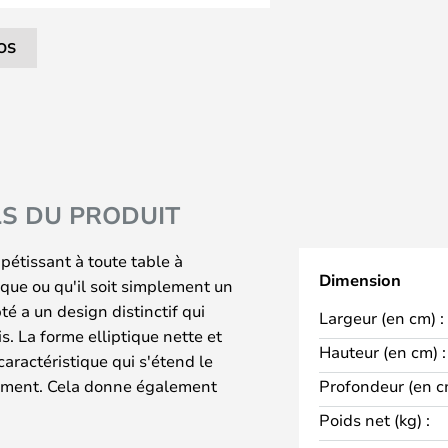
OS
LS DU PRODUIT
étissant à toute table à
Dimension
ique ou qu'il soit simplement un
té a un design distinctif qui
Largeur (en cm) :
s. La forme elliptique nette et
Hauteur (en cm) :
aractéristique qui s'étend le
ement. Cela donne également
Profondeur (en c
et pliable, ce qui est compensé
Poids net (kg) :
utilisée pour cette belle création.