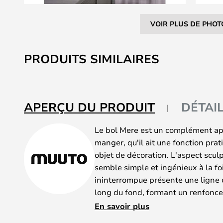
VOIR PLUS DE PHOT
Skip
to
PRODUITS SIMILAIRES
the
beginning
of
the
APERÇU DU PRODUIT
DÉTAI
images
gallery
Le bol Mere est un complément app
manger, qu'il ait une fonction prat
objet de décoration. L'aspect sculp
semble simple et ingénieux à la foi
ininterrompue présente une ligne c
long du fond, formant un renfonc
l'impression que le bol est souple 
En savoir plus
par la robustesse de l'argile cuite 