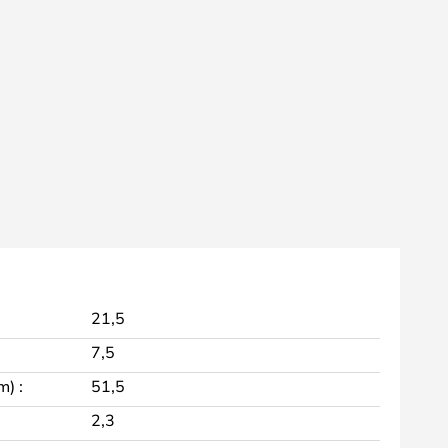
21,5
7,5
m) :
51,5
2,3