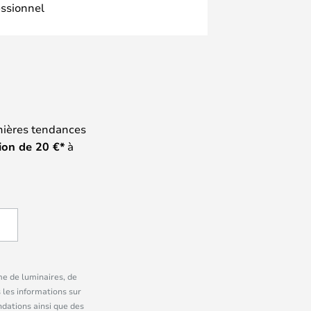
essionnel
nières tendances
ion de
20
€*
à
me de luminaires, de
 les informations sur
dations ainsi que des