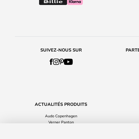
SUIVEZ-NOUS SUR
PARTE
ACTUALITÉS PRODUITS
Audo Copenhagen
Verner Panton
Le rapport qualité prix
Mere Bol 51,5x21,5 Off-White - Muut
Accessoires de maison