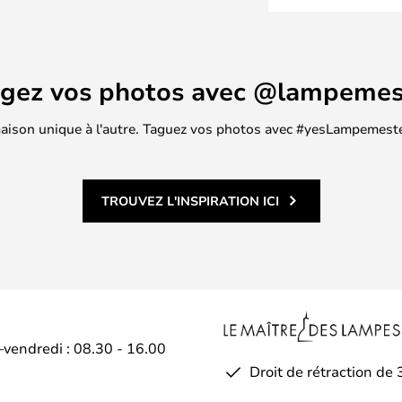
e avec une glaçure de surface
oli tout en soulignant l'ombre
s côtés sont pliés. Le traitement
té à la nourriture, de sorte que
agez vos photos avec @lampemes
ur servir lors d'un dîner raffiné.
s différentes, chacune
 maison unique à l'autre. Taguez vos photos avec #yesLampemester
.
TROUVEZ L'INSPIRATION ICI
–vendredi : 08.30 - 16.00
Droit de rétraction de 