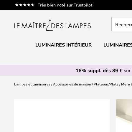
Allez
Très bien noté sur Trustpilot
au
contenu
Recherch
un
produit,
catégorie.
LUMINAIRES INTÉRIEUR
LUMINAIRES
16% suppl. dès 89 €
sur 
Lampes et luminaires
Accessoires de maison
Plateaux/Plats
Mere B
Skip
to
the
end