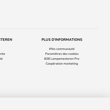
STEREN
PLUS D'INFORMATIONS
#Yes communauté
ente
Paramètres des cookies
ité
B2B Lampemesteren Pro
Coopération marketing
139,00 €
AJOUTER AU PANIER