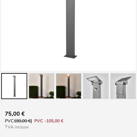
Skip
75,00 €
to
PVC -105,00 €
PVC
180,00 €
the
TVA incluse
beginning