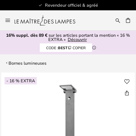
Revendeur officiel & agréé
Allez
au
ERCHER
contenu
16% suppl. dès 89 €
sur les articles portant la mention « 16 %
EXTRA »
Découvrir
CODE :
BEST
COPIER
Bornes lumineuses
Skip
- 16 % EXTRA
to
the
end
of
the
images
gallery