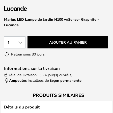
of
the
images
Marius LED Lampe de Jardin H100 w/Sensor Graphite -
gallery
Lucande
1
AJOUTER AU PANIER
Retour sous 30 jours
Informations sur la livraison
Délai de livraison : 3 - 6 jour(s) ouvré(s)
Ampoules
installées de
façon permanente
PRODUITS SIMILAIRES
Détails du produit