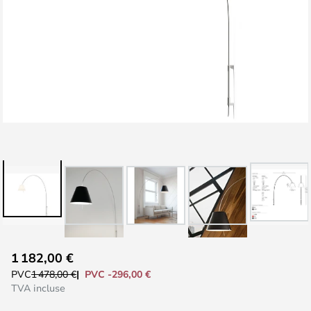
Skip
1 182,00 €
to
PVC -296,00 €
PVC
1 478,00 €
the
TVA incluse
beginning