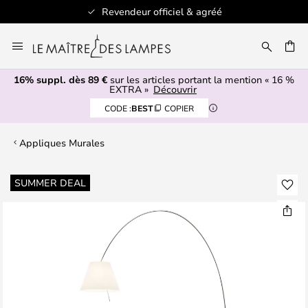
Revendeur officiel & agréé
Allez
au
ERCHER
contenu
16% suppl. dès 89 €
sur les articles portant la mention « 16 %
EXTRA »
Découvrir
CODE :
BEST
COPIER
Appliques Murales
Skip
SUMMER DEAL
to
the
end
of
the
images
gallery