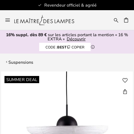
Revendeur officiel & agréé
Allez
au
ERCHER
contenu
16% suppl. dès 89 €
sur les articles portant la mention « 16 %
EXTRA »
Découvrir
CODE :
BEST
COPIER
Suspensions
Skip
SUMMER DEAL
to
the
end
of
the
images
gallery