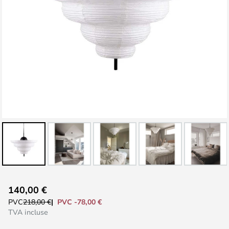
Skip
140,00 €
to
PVC -78,00 €
PVC
218,00 €
the
TVA incluse
beginning