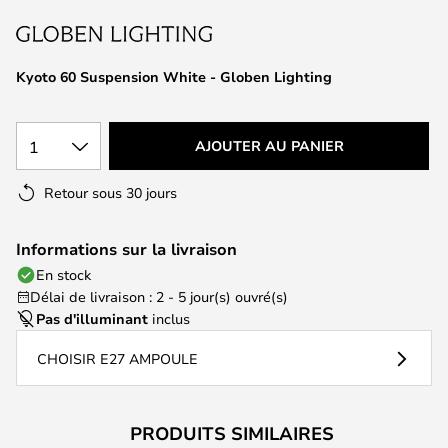
of
the
images
Kyoto 60 Suspension White - Globen Lighting
gallery
1
AJOUTER AU PANIER
Retour sous 30 jours
Informations sur la livraison
En stock
Délai de livraison : 2 - 5 jour(s) ouvré(s)
Pas d'illuminant
inclus
CHOISIR E27 AMPOULE
PRODUITS SIMILAIRES