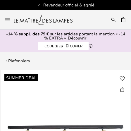
Revendeur officiel & agréé
Allez
au
ERCHER
contenu
-14 % suppl. dès 79 €
sur les articles portant la mention « -14
% EXTRA »
Découvrir
CODE :
BEST
COPIER
Plafonniers
Skip
SUMMER DEAL
to
the
end
of
the
images
gallery