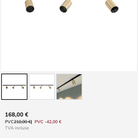
Skip
168,00 €
to
PVC -42,00 €
PVC
210,00 €
the
TVA incluse
beginning