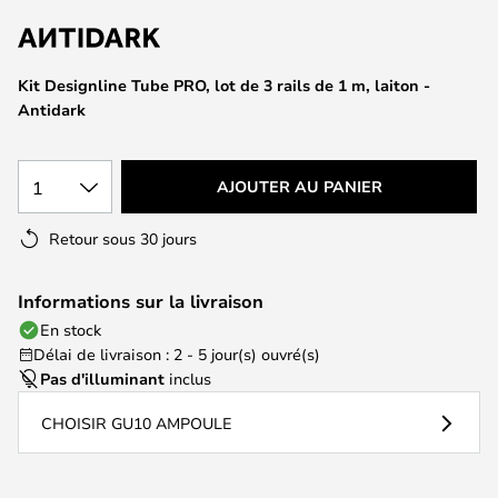
of
the
images
Kit Designline Tube PRO, lot de 3 rails de 1 m, laiton -
gallery
Antidark
1
AJOUTER AU PANIER
Retour sous 30 jours
Informations sur la livraison
En stock
Délai de livraison : 2 - 5 jour(s) ouvré(s)
Pas d'illuminant
inclus
CHOISIR GU10 AMPOULE