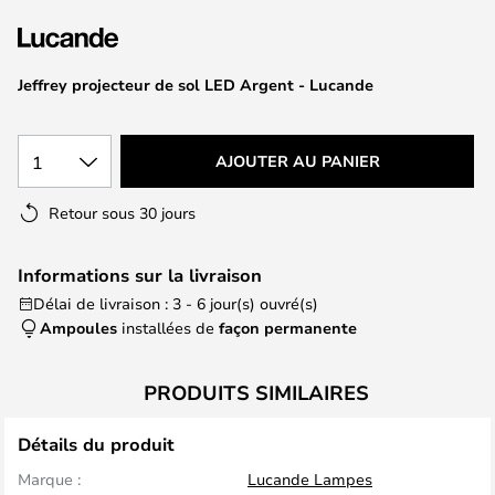
of
the
images
Jeffrey projecteur de sol LED Argent - Lucande
gallery
1
AJOUTER AU PANIER
Retour sous 30 jours
Informations sur la livraison
Délai de livraison : 3 - 6 jour(s) ouvré(s)
Ampoules
installées de
façon permanente
PRODUITS SIMILAIRES
Détails du produit
Marque :
Lucande Lampes