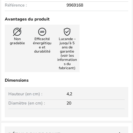
Référence :
9969168
Avantages du produit
Non
Efficacité
Lucande –
gradable
énergétiqu
jusqu'à 5
e et
ans de
durabilité
garantie
(voir les
information
s du
fabricant)
Dimensions
Hauteur (en cm) :
4,2
Diamètre (en cm) :
20