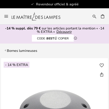
Revendeur officiel & agréé
Allez
au
ERCHER
contenu
-14 % suppl. dès 79 €
sur les articles portant la mention « -14
% EXTRA »
Découvrir
CODE :
BEST
COPIER
Bornes lumineuses
Skip
- 14 % EXTRA
to
the
end
of
the
images
gallery