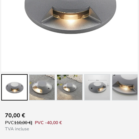
Skip
70,00 €
to
PVC -40,00 €
PVC
110,00 €
the
TVA incluse
beginning