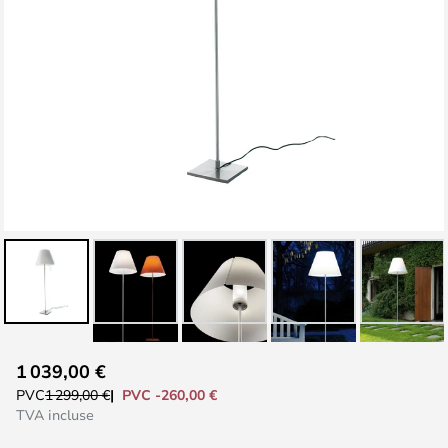
Skip
1 039,00 €
to
PVC -260,00 €
PVC
1 299,00 €
the
TVA incluse
beginning