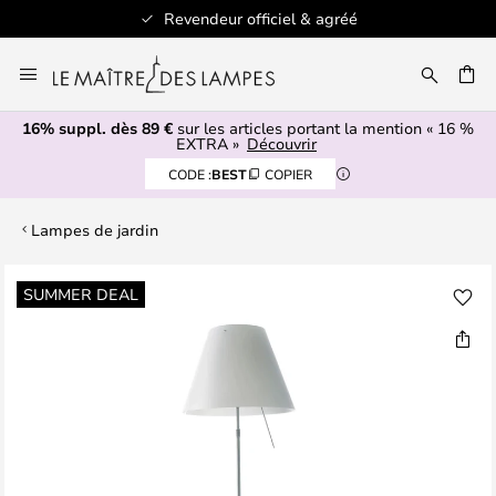
Revendeur officiel & agréé
Allez
au
ERCHER
contenu
16% suppl. dès 89 €
sur les articles portant la mention « 16 %
EXTRA »
Découvrir
CODE :
BEST
COPIER
Lampes de jardin
Skip
SUMMER DEAL
to
the
end
of
the
images
gallery