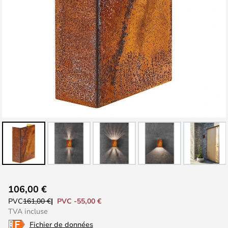
Skip
106,00 €
to
PVC -55,00 €
PVC
161,00 €
the
TVA incluse
beginning
Fichier de données