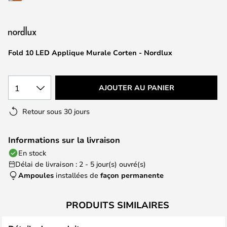
of
the
images
gallery
Fold 10 LED Applique Murale Corten - Nordlux
1
AJOUTER AU PANIER
Retour sous 30 jours
Informations sur la livraison
En stock
Délai de livraison : 2 - 5 jour(s) ouvré(s)
Ampoules
installées de
façon permanente
PRODUITS SIMILAIRES