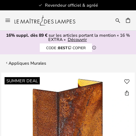
Revendeur officiel & agréé
Allez
au
ERCHER
contenu
16% suppl. dès 89 €
sur les articles portant la mention « 16 %
EXTRA »
Découvrir
CODE :
BEST
COPIER
Appliques Murales
Skip
SUMMER DEAL
to
the
end
of
the
images
gallery