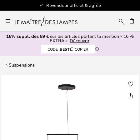
Revendeur officiel & agréé
Allez
au
ERCHER
contenu
16% suppl. dès 89 €
sur les articles portant la mention « 16 %
EXTRA »
Découvrir
CODE :
BEST
COPIER
Suspensions
Skip
to
the
end
of
the
images
gallery