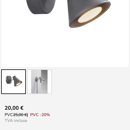
Skip
20,00 €
to
PVC -20%
PVC
25,00 €
the
TVA incluse
beginning