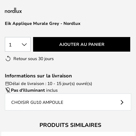
of
the
images
Eik Applique Murale Grey - Nordlux
gallery
1
AJOUTER AU PANIER
Retour sous 30 jours
Informations sur la livraison
Délai de livraison : 10 - 15 jour(s) ouvré(s)
Pas d'illuminant
inclus
CHOISIR GU10 AMPOULE
PRODUITS SIMILAIRES