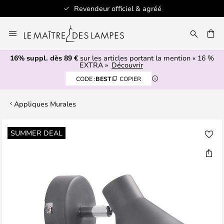
Revendeur officiel & agréé
Allez
au
ERCHER
contenu
16% suppl. dès 89 €
sur les articles portant la mention « 16 %
EXTRA »
Découvrir
CODE :
BEST
COPIER
Appliques Murales
Skip
SUMMER DEAL
to
the
end
of
the
images
gallery