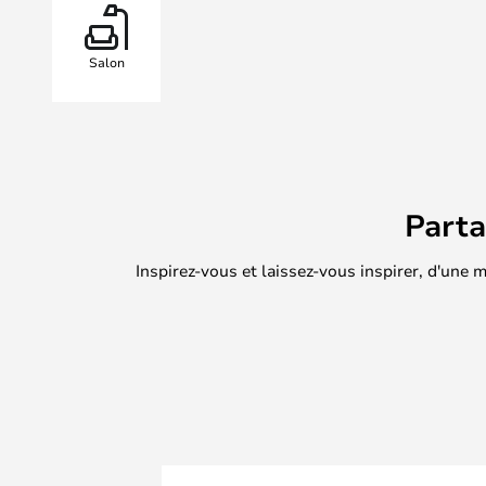
toucher la lumière tout en inventa
lampes, et si vous voulez notre avis
Salon
entreprise. La forme de Delumina sui
Appliques Murales est superbe par
Part
Inspirez-vous et laissez-vous inspirer, d'une