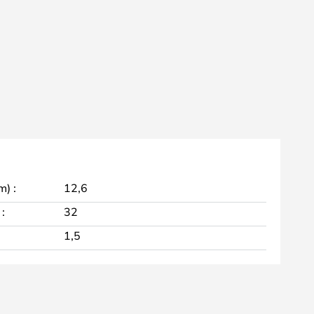
m) :
12,6
:
32
1,5