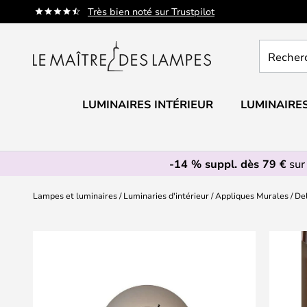
Allez
Très bien noté sur Trustpilot
au
contenu
Recherch
un
produit,
catégorie.
LUMINAIRES INTÉRIEUR
LUMINAIRES
-14 % suppl. dès 79 €
sur
Lampes et luminaires
Luminaries d'intérieur
Appliques Murales
De
Skip
to
the
end