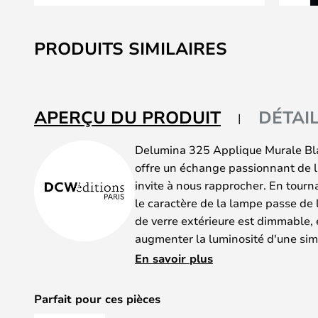
Skip
to
PRODUITS SIMILAIRES
the
beginning
of
the
APERÇU DU PRODUIT
DÉTAI
images
gallery
Delumina 325 Applique Murale Bl
offre un échange passionnant de l
invite à nous rapprocher. En tourn
le caractère de la lampe passe de l
de verre extérieure est dimmable, e
augmenter la luminosité d'une simp
bâton.
En savoir plus
L'entreprise italienne Lampe est à 
cette lampe innovante reflète l'a
Parfait pour ces pièces
l'innovation. Les designers italiens