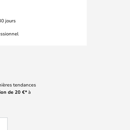
30 jours
essionnel
nières tendances
ion de
20
€*
à