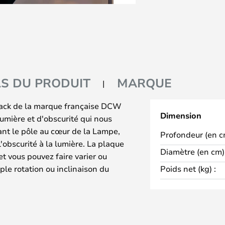
LS DU PRODUIT
MARQUE
ack de la marque française DCW
Dimension
umière et d'obscurité qui nous
ant le pôle au cœur de la Lampe,
Profondeur (en c
'obscurité à la lumière. La plaque
Diamètre (en cm) 
t vous pouvez faire varier ou
le rotation ou inclinaison du
Poids net (kg) :
l'origine de cette conception, et
mour de la marque pour
 voulaient qu'il soit possible de