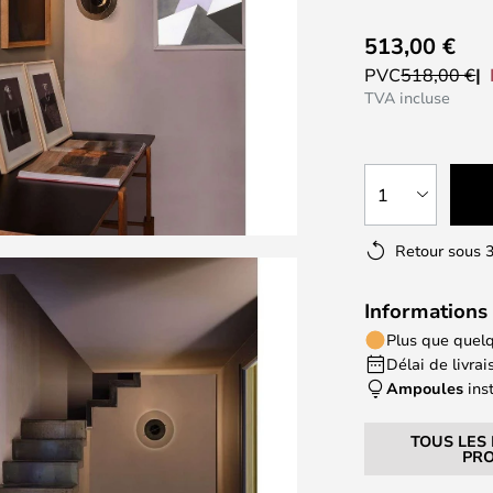
513,00 €
PVC
518,00 €
TVA incluse
1
Retour sous 3
Informations 
Plus que quelq
Délai de livrais
Ampoules
ins
TOUS LES
PRO