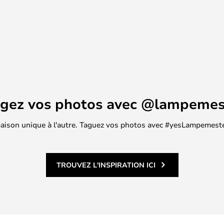
nt la prochaine génération de
, ils ont réussi dans cette
t sa fonctionnalité, et la jolie
tout.
agez vos photos avec @lampemes
 maison unique à l'autre. Taguez vos photos avec #yesLampemester
TROUVEZ L'INSPIRATION ICI