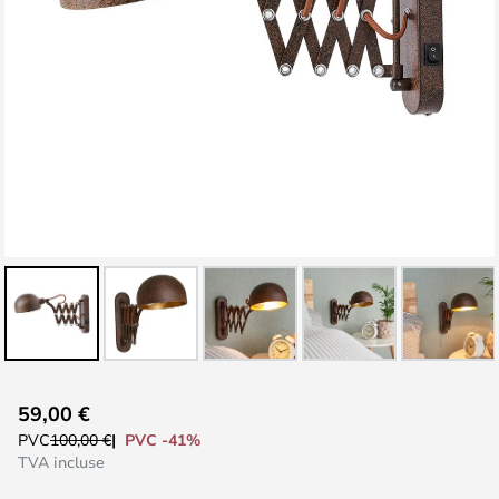
Skip
59,00 €
to
PVC -41%
PVC
100,00 €
the
TVA incluse
beginning