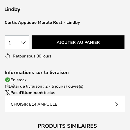
of
the
images
Curtis Applique Murale Rust - Lindby
gallery
1
AJOUTER AU PANIER
Retour sous 30 jours
Informations sur la livraison
En stock
Délai de livraison : 2 - 5 jour(s) ouvré(s)
Pas d'illuminant
inclus
CHOISIR E14 AMPOULE
PRODUITS SIMILAIRES