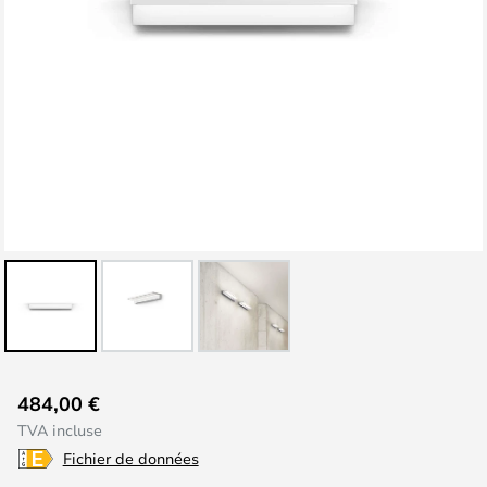
Skip
484,00 €
to
TVA incluse
the
Fichier de données
beginning