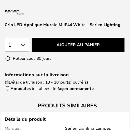
of
the
images
gallery
Crib LED Applique Murale M IP44 White - Serien Lighting
1
AJOUTER AU PANIER
Retour sous 30 jours
Informations sur la livraison
Délai de livraison : 13 - 18 jour(s) ouvré(s)
Ampoules
installées de
façon permanente
PRODUITS SIMILAIRES
Détails du produit
Marque :
Serien Lighting Lampes