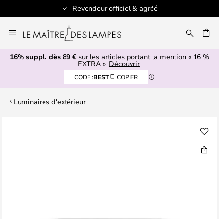
Revendeur officiel & agréé
Allez
au
ERCHER
contenu
16% suppl. dès 89 €
sur les articles portant la mention « 16 %
EXTRA »
Découvrir
CODE :
BEST
COPIER
Luminaires d'extérieur
Skip
to
the
end
of
the
images
gallery