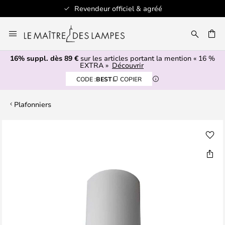
Revendeur officiel & agréé
Allez
au
ERCHER
contenu
16% suppl. dès 89 €
sur les articles portant la mention « 16 %
EXTRA »
Découvrir
CODE :
BEST
COPIER
Plafonniers
Skip
to
the
end
of
the
images
gallery