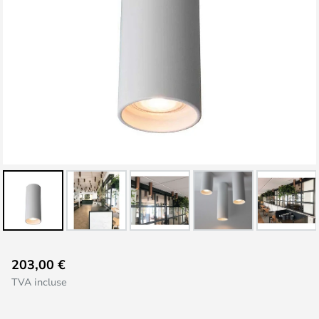
Skip
203,00 €
to
TVA incluse
the
beginning