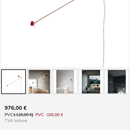
Skip
976,00 €
to
PVC -150,00 €
PVC
1 126,00 €
the
TVA incluse
beginning