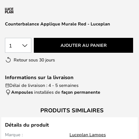
of
the
images
Counterbalance Applique Murale Red - Luceplan
gallery
1
AJOUTER AU PANIER
Retour sous 30 jours
Informations sur la livraison
Délai de livraison : 4 - 5 semaines
Ampoules
installées de
façon permanente
PRODUITS SIMILAIRES
Détails du produit
Marque :
Luceplan Lampes