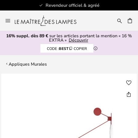
Revendeur officiel & agréé
Allez
au
ERCHER
contenu
16% suppl. dès 89 €
sur les articles portant la mention « 16 %
EXTRA »
Découvrir
CODE :
BEST
COPIER
Appliques Murales
Skip
to
the
end
of
the
images
gallery