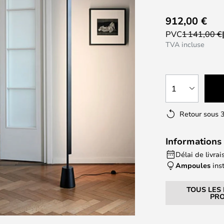
912,00 €
PVC
1 141,00 €
TVA incluse
1
Retour sous 3
Informations 
Délai de livrai
Ampoules
ins
TOUS LES
PRO