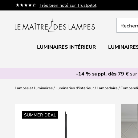
Allez
Très bien noté sur Trustpilot
au
contenu
Recherch
un
produit,
catégorie.
LUMINAIRES INTÉRIEUR
LUMINAIRES
-14 % suppl. dès 79 €
sur
Lampes et luminaires
Luminaries d'intérieur
Lampadaire
Compendi
Skip
to
SUMMER DEAL
the
end