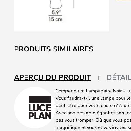
Skip
to
PRODUITS SIMILAIRES
the
beginning
of
the
APERÇU DU PRODUIT
DÉTAI
images
gallery
Compendium Lampadaire Noir - L
Vous faudra-t-il une lampe pour le
peut-être pour votre couloir? Alor
Avec son design élégant et son lo
pas vous tromper! Où que vous posie
magnifique et vous et vos invités 