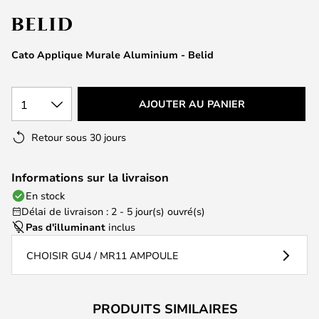
of
the
images
Cato Applique Murale Aluminium - Belid
gallery
1
AJOUTER AU PANIER
Retour sous 30 jours
Informations sur la livraison
En stock
Délai de livraison : 2 - 5 jour(s) ouvré(s)
Pas d'illuminant
inclus
CHOISIR GU4 / MR11 AMPOULE
PRODUITS SIMILAIRES