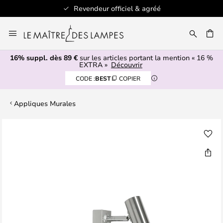
Revendeur officiel & agréé
Allez
au
ERCHER
contenu
16% suppl. dès 89 €
sur les articles portant la mention « 16 %
EXTRA »
Découvrir
CODE :
BEST
COPIER
Appliques Murales
Skip
to
the
end
of
the
images
gallery