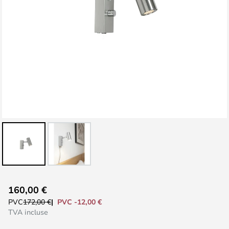
Skip
160,00 €
to
PVC -12,00 €
PVC
172,00 €
the
TVA incluse
beginning