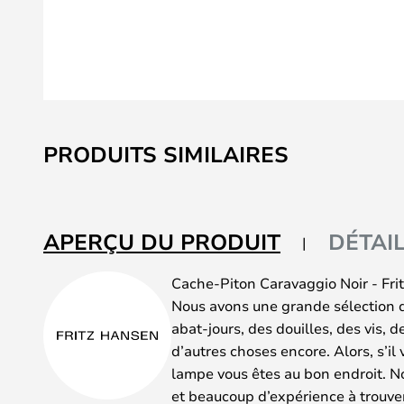
Skip
to
PRODUITS SIMILAIRES
the
beginning
of
the
APERÇU DU PRODUIT
DÉTAI
images
gallery
Cache-Piton Caravaggio Noir - Fri
Nous avons une grande sélection 
abat-jours, des douilles, des vis, 
d’autres choses encore. Alors, s’il
lampe vous êtes au bon endroit. N
et beaucoup d’expérience à trouver