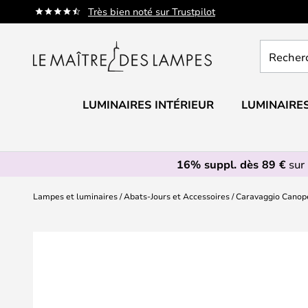
Allez
Très bien noté sur Trustpilot
au
contenu
Recherch
un
produit,
catégorie.
LUMINAIRES INTÉRIEUR
LUMINAIRES
16% suppl. dès 89 €
sur 
Lampes et luminaires
Abats-Jours et Accessoires
Caravaggio Canopé
Skip
to
the
end