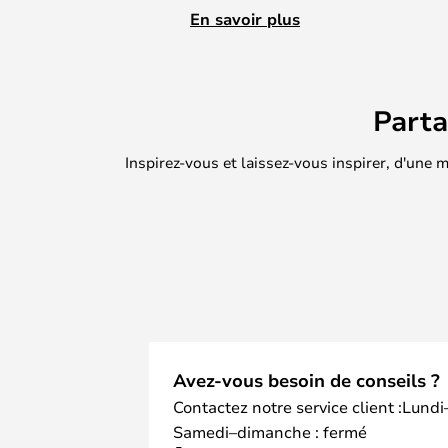
pas à contacter notre service clien
En savoir plus
avez des questions ou que vous ne 
faudra pour votre lampe.
Part
Inspirez-vous et laissez-vous inspirer, d'une
Avez-vous besoin de conseils ?
Contactez notre service client :Lundi
Samedi–dimanche : fermé