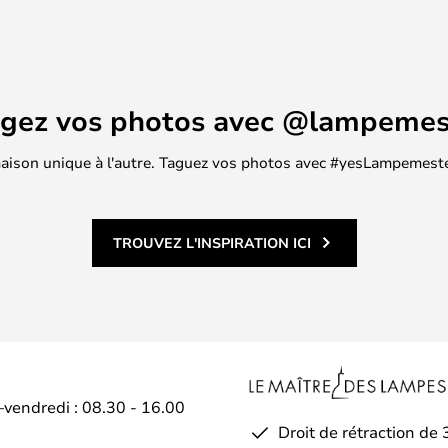
t par téléphone ou e-mail, si vous
trouvez pas la pièce qu’il vous
agez vos photos avec @lampemes
 maison unique à l'autre. Taguez vos photos avec #yesLampemester
TROUVEZ L'INSPIRATION ICI
–vendredi : 08.30 - 16.00
Droit de rétraction de 