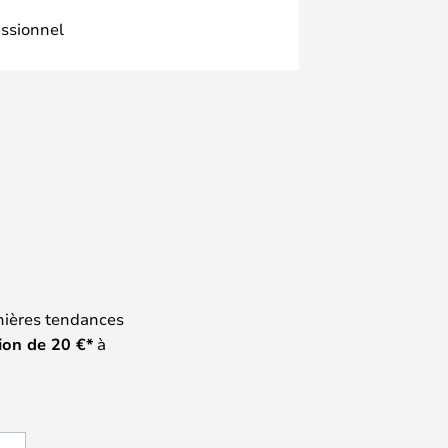
essionnel
nières tendances
ion de
20
€*
à