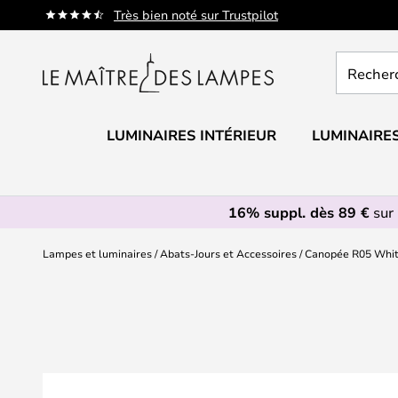
Allez
Très bien noté sur Trustpilot
au
contenu
Recherch
un
produit,
catégorie.
LUMINAIRES INTÉRIEUR
LUMINAIRES
16% suppl. dès 89 €
sur 
Lampes et luminaires
Abats-Jours et Accessoires
Canopée R05 Whit
Skip
to
the
end