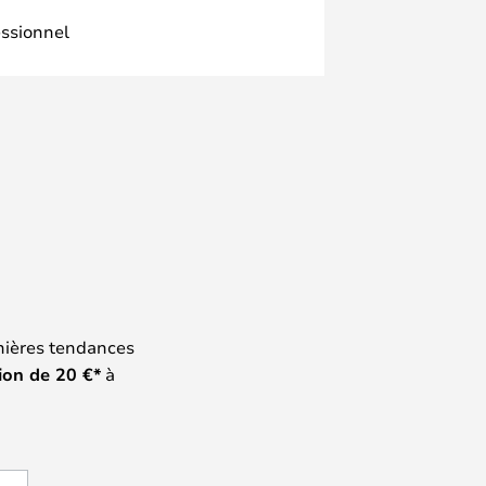
essionnel
nières tendances
ion de
20
€*
à