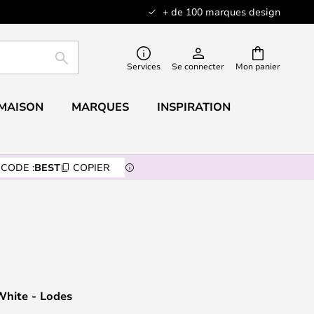
+ de 100 marques design
RECHERCHER
Services
Se connecter
Mon panier
 MAISON
MARQUES
INSPIRATION
CODE :
BEST
COPIER
hite - Lodes