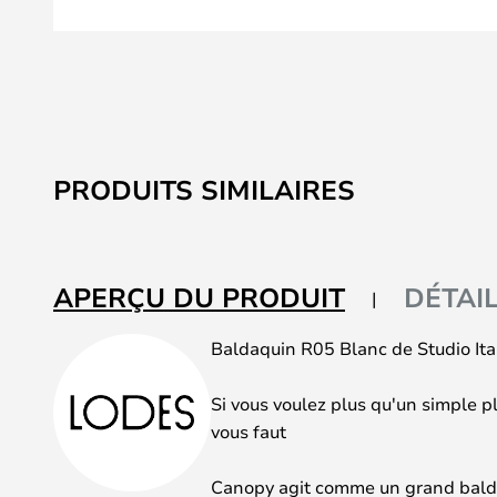
Skip
to
PRODUITS SIMILAIRES
the
beginning
of
the
APERÇU DU PRODUIT
DÉTAI
images
gallery
Baldaquin R05 Blanc de Studio Ital
Si vous voulez plus qu'un simple pl
vous faut
Canopy agit comme un grand bald