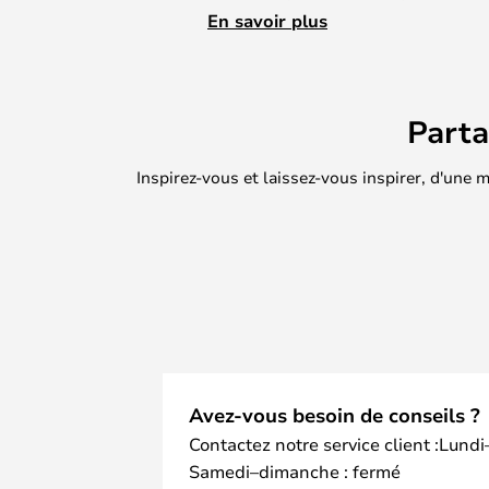
n'importe quel nombre de lampes 
En savoir plus
souhaitez, d'une manière simple e
parfaitement aux nombreux modèl
également s'adapter à toute autr
Part
Voir les autres canopées de Lodes 
Inspirez-vous et laissez-vous inspirer, d'une
Avez-vous besoin de conseils ?
Contactez notre service client :Lundi
Samedi–dimanche : fermé