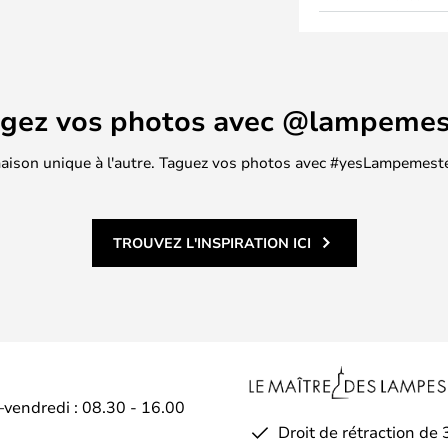
exactement là où vous le
t pratique. Canopy s'adapte
es de Lodes, mais peut
e lampe suspendue
agez vos photos avec @lampemes
!
 maison unique à l'autre. Taguez vos photos avec #yesLampemester
TROUVEZ L'INSPIRATION ICI
–vendredi : 08.30 - 16.00
Droit de rétraction de 