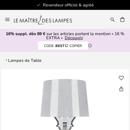
Revendeur officiel & agréé
Allez
au
ERCHER
contenu
16% suppl. dès 89 €
sur les articles portant la mention « 16 %
EXTRA »
Découvrir
CODE :
BEST
COPIER
Lampes de Table
Skip
to
the
end
of
the
images
gallery