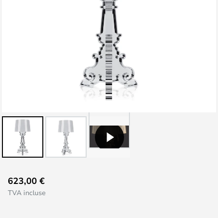
Skip
623,00 €
to
TVA incluse
the
beginning