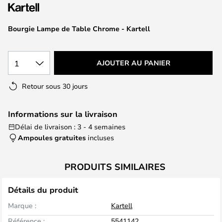
of
the
images
Bourgie Lampe de Table Chrome - Kartell
gallery
1
AJOUTER AU PANIER
Retour sous 30 jours
Informations sur la livraison
Délai de livraison : 3 - 4 semaines
Ampoules gratuites
incluses
PRODUITS SIMILAIRES
Détails du produit
Marque :
Kartell
Référence :
5541142