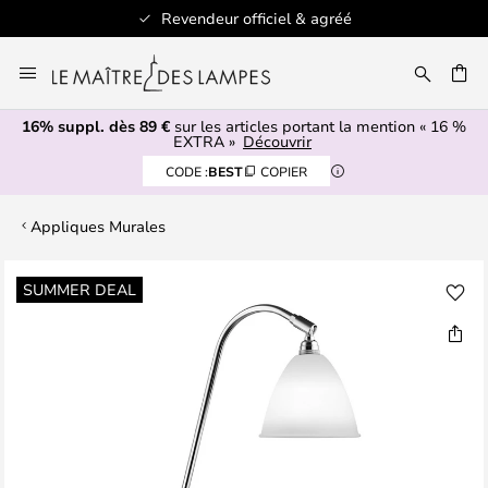
Revendeur officiel & agréé
Allez
au
ERCHER
contenu
16% suppl. dès 89 €
sur les articles portant la mention « 16 %
EXTRA »
Découvrir
CODE :
BEST
COPIER
Appliques Murales
Skip
SUMMER DEAL
to
the
end
of
the
images
gallery