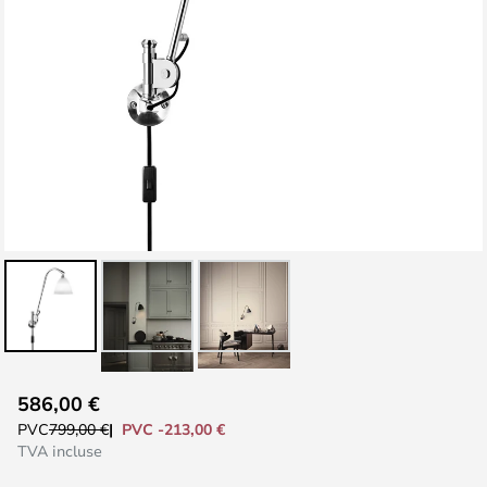
Skip
586,00 €
to
PVC -213,00 €
PVC
799,00 €
the
TVA incluse
beginning