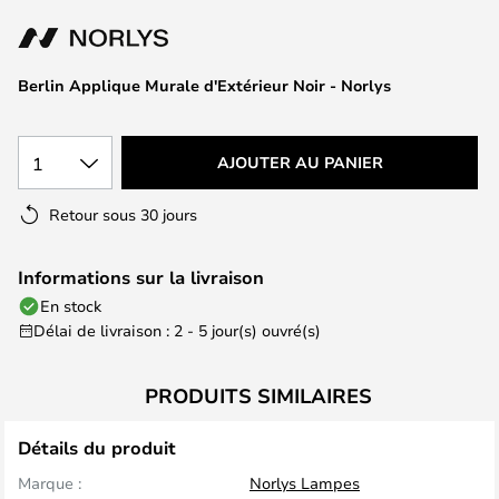
of
the
images
Berlin Applique Murale d'Extérieur Noir - Norlys
gallery
1
AJOUTER AU PANIER
Retour sous 30 jours
Informations sur la livraison
En stock
Délai de livraison : 2 - 5 jour(s) ouvré(s)
PRODUITS SIMILAIRES
Détails du produit
Marque :
Norlys Lampes