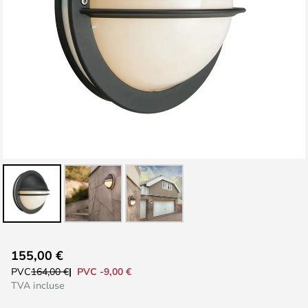
Skip
155,00 €
to
PVC -9,00 €
PVC
164,00 €
the
TVA incluse
beginning