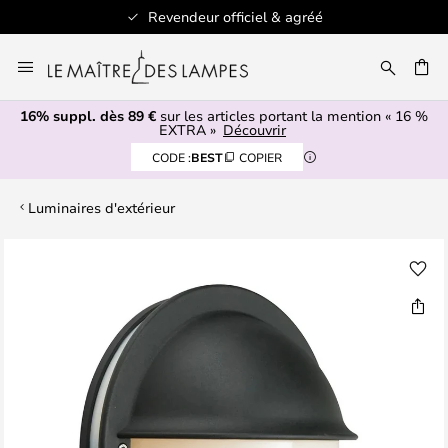
Revendeur officiel & agréé
Allez
au
ERCHER
contenu
16% suppl. dès 89 €
sur les articles portant la mention « 16 %
EXTRA »
Découvrir
CODE :
BEST
COPIER
Luminaires d'extérieur
Skip
to
the
end
of
the
images
gallery