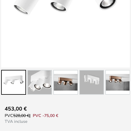
Skip
453,00 €
to
PVC -75,00 €
PVC
528,00 €
the
TVA incluse
beginning