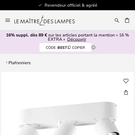
Revendeur officiel & agréé
Allez
au
ERCHER
contenu
16% suppl. dès 89 €
sur les articles portant la mention « 16 %
EXTRA »
Découvrir
CODE :
BEST
COPIER
Plafonniers
Skip
to
the
end
of
the
images
gallery