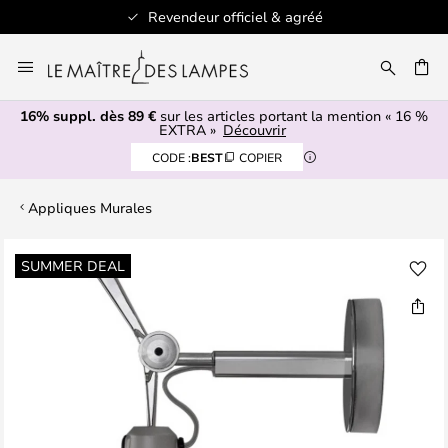
Revendeur officiel & agréé
Allez
au
ERCHER
contenu
16% suppl. dès 89 €
sur les articles portant la mention « 16 %
EXTRA »
Découvrir
CODE :
BEST
COPIER
Appliques Murales
Skip
SUMMER DEAL
to
the
end
of
the
images
gallery