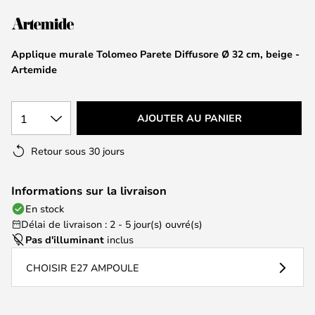
of
the
images
Applique murale Tolomeo Parete Diffusore Ø 32 cm, beige -
gallery
Artemide
1
AJOUTER AU PANIER
Retour sous 30 jours
Informations sur la livraison
En stock
Délai de livraison : 2 - 5 jour(s) ouvré(s)
Pas d'illuminant
inclus
CHOISIR E27 AMPOULE