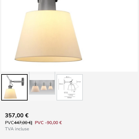
Skip
357,00 €
to
PVC -90,00 €
PVC
447,00 €
the
TVA incluse
beginning