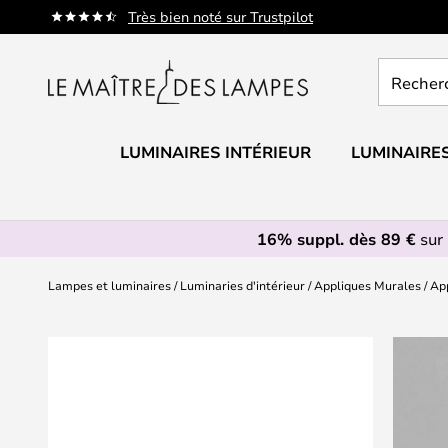
Allez
Très bien noté sur Trustpilot
au
contenu
Recherch
un
produit,
catégorie.
LUMINAIRES INTÉRIEUR
LUMINAIRES
16% suppl. dès 89 €
sur 
Lampes et luminaires
Luminaries d'intérieur
Appliques Murales
App
Skip
to
the
end