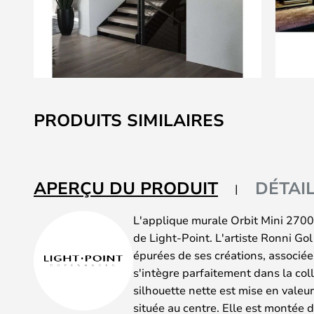
Skip
to
PRODUITS SIMILAIRES
the
beginning
of
the
APERÇU DU PRODUIT
DÉTAI
images
gallery
L'applique murale Orbit Mini 2700
de Light-Point. L'artiste Ronni Gol
épurées de ses créations, associée
s'intègre parfaitement dans la co
silhouette nette est mise en vale
située au centre. Elle est montée d