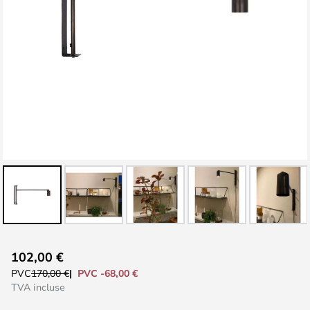
Skip
102,00 €
to
PVC -68,00 €
PVC
170,00 €
the
TVA incluse
beginning