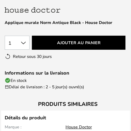
of
the
images
Applique murale Norm Antique Black - House Doctor
gallery
1
AJOUTER AU PANIER
Retour sous 30 jours
Informations sur la livraison
En stock
Délai de livraison : 2 - 5 jour(s) ouvré(s)
PRODUITS SIMILAIRES
Détails du produit
Marque :
House Doctor