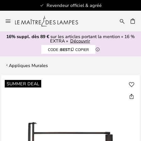
Revendeur officiel & agréé
Allez
au
ERCHER
contenu
16% suppl. dès 89 €
sur les articles portant la mention « 16 %
EXTRA »
Découvrir
CODE :
BEST
COPIER
Appliques Murales
Skip
SUMMER DEAL
to
the
end
of
the
images
gallery