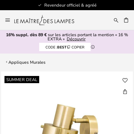
Revendeur officiel & agréé
Allez
au
ERCHER
contenu
16% suppl. dès 89 €
sur les articles portant la mention « 16 %
EXTRA »
Découvrir
CODE :
BEST
COPIER
Appliques Murales
Skip
SUMMER DEAL
to
the
end
of
the
images
gallery