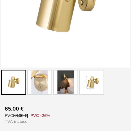
Skip
65,00 €
to
PVC -26%
PVC
88,00 €
the
TVA incluse
beginning