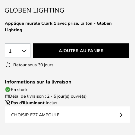
of
the
images
Applique murale Clark 1 avec prise, laiton - Globen
gallery
Lighting
1
AJOUTER AU PANIER
Retour sous 30 jours
Informations sur la livraison
En stock
Délai de livraison : 2 - 5 jour(s) ouvré(s)
Pas d'illuminant
inclus
CHOISIR E27 AMPOULE