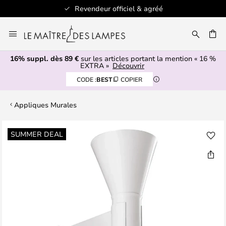
Revendeur officiel & agréé
Allez
au
ERCHER
contenu
16% suppl. dès 89 €
sur les articles portant la mention « 16 %
EXTRA »
Découvrir
CODE :
BEST
COPIER
Appliques Murales
Skip
SUMMER DEAL
to
the
end
of
the
images
gallery