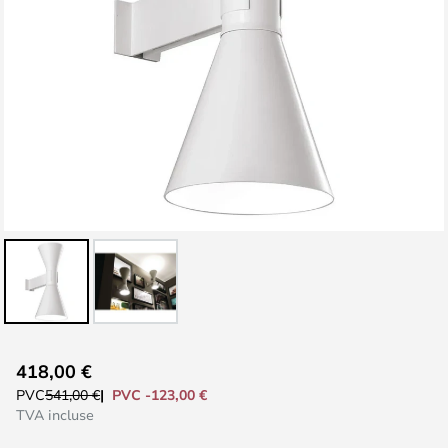
Skip
418,00 €
to
PVC -123,00 €
PVC
541,00 €
the
TVA incluse
beginning