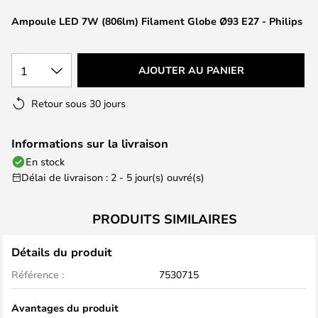
of
the
Ampoule LED 7W (806lm) Filament Globe Ø93 E27 - Philips
images
gallery
1
AJOUTER AU PANIER
Retour sous 30 jours
Informations sur la livraison
En stock
Délai de livraison : 2 - 5 jour(s) ouvré(s)
PRODUITS SIMILAIRES
Détails du produit
Référence :
7530715
Avantages du produit