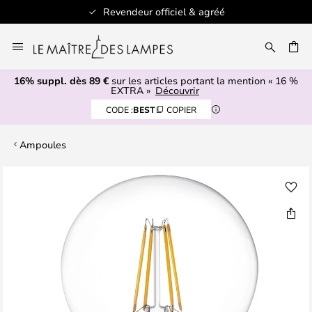
Revendeur officiel & agréé
Allez
au
ERCHER
contenu
16% suppl. dès 89 €
sur les articles portant la mention « 16 %
EXTRA »
Découvrir
CODE :
BEST
COPIER
Ampoules
Skip
to
the
end
of
the
images
gallery