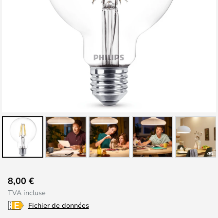
Skip
8,00 €
to
TVA incluse
the
Fichier de données
beginning