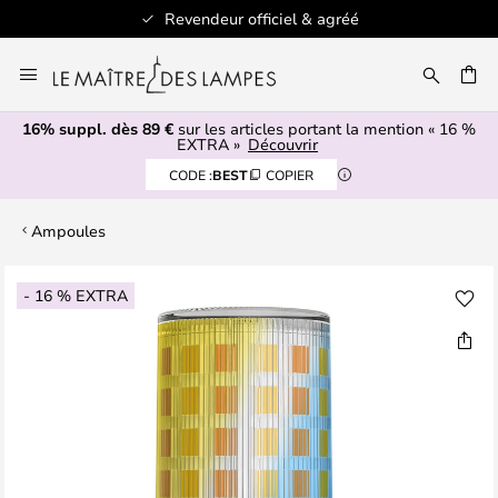
Revendeur officiel & agréé
Allez
au
ERCHER
contenu
16% suppl. dès 89 €
sur les articles portant la mention « 16 %
EXTRA »
Découvrir
CODE :
BEST
COPIER
Ampoules
Skip
- 16 % EXTRA
to
the
end
of
the
images
gallery