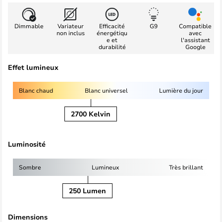
Dimmable
Variateur
Efficacité
G9
Compatible
non inclus
énergétiqu
avec
e et
l'assistant
durabilité
Google
Effet lumineux
Blanc chaud
Blanc universel
Lumière du jour
2700 Kelvin
Luminosité
Sombre
Lumineux
Très brillant
250 Lumen
Dimensions