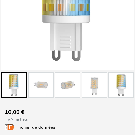
Skip
10,00 €
to
TVA incluse
the
Fichier de données
beginning