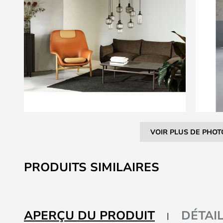
VOIR PLUS DE PHOT
Skip
to
PRODUITS SIMILAIRES
the
beginning
of
the
APERÇU DU PRODUIT
DÉTAI
images