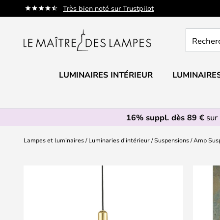
Allez
Très bien noté sur Trustpilot
au
contenu
Recherch
un
produit,
catégorie.
LUMINAIRES INTÉRIEUR
LUMINAIRES
16% suppl. dès 89 €
sur 
Lampes et luminaires
Luminaries d'intérieur
Suspensions
Amp Susp
Skip
to
the
end