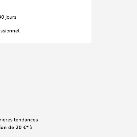
30 jours
essionnel
nières tendances
ion de
20
€*
à