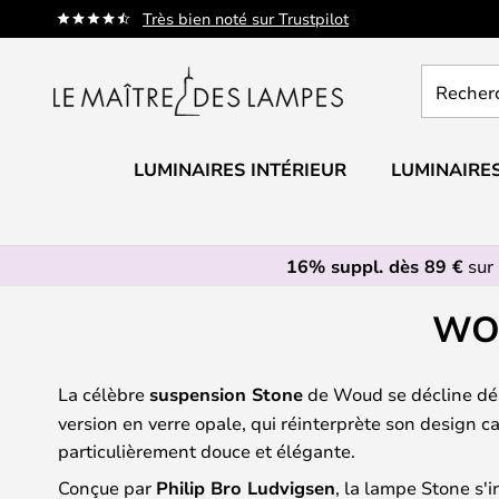
Allez
Très bien noté sur Trustpilot
au
contenu
Recherch
un
produit,
catégorie.
LUMINAIRES INTÉRIEUR
LUMINAIRES
16% suppl. dès 89 €
sur 
WOU
La célèbre
suspension Stone
de Woud se décline dé
version en verre opale, qui réinterprète son design c
particulièrement douce et élégante.
Conçue par
Philip Bro Ludvigsen
, la lampe Stone s'