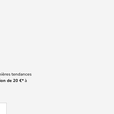
nières tendances
ion de
20
€*
à