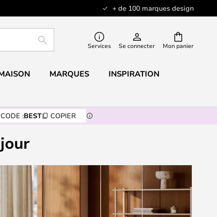
+ de 100 marques design
RECHERCHER
Services
Se connecter
Mon panier
 MAISON
MARQUES
INSPIRATION
CODE :
BEST
COPIER
jour