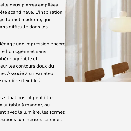
pelle deux pierres empilées
riété scandinave. L'inspiration
age formel moderne, qui
ns difficulté dans les
 dégage une impression encore
ière homogène et sans
phère agréable et
eur les contours doux du
ne. Associé à un variateur
 manière flexible à
 situations : il peut être
e la table à manger, ou
nt avec la lumière, les formes
positions lumineuses sereines