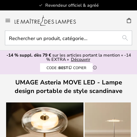
Revendeur officiel & agréé
Allez
au
ERCHER
contenu
Rechercher
RECH
un
produit,
-14 % suppl. dès 79 €
sur les articles portant la mention « -14
catégorie...
% EXTRA »
Découvrir
CODE :
BEST
COPIER
UMAGE Asteria MOVE LED - Lampe
design portable de style scandinave