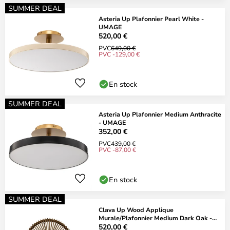
SUMMER DEAL
Asteria Up Plafonnier Pearl White -
UMAGE
520,00 €
PVC
649,00 €
PVC -129,00 €
En stock
SUMMER DEAL
Asteria Up Plafonnier Medium Anthracite
- UMAGE
352,00 €
PVC
439,00 €
PVC -87,00 €
En stock
SUMMER DEAL
Clava Up Wood Applique
Murale/Plafonnier Medium Dark Oak -
UMAGE
520,00 €