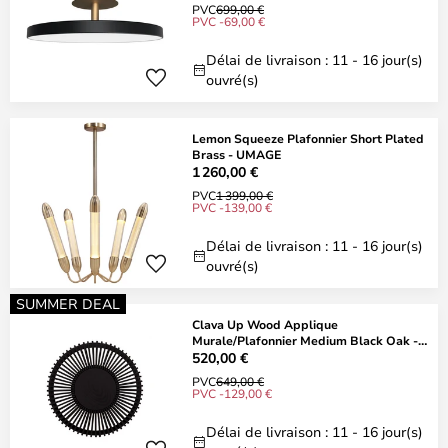
PVC
699,00 €
PVC -69,00 €
Délai de livraison : 11 - 16 jour(s)
ouvré(s)
Lemon Squeeze Plafonnier Short Plated
Brass - UMAGE
1 260,00 €
PVC
1 399,00 €
PVC -139,00 €
Délai de livraison : 11 - 16 jour(s)
ouvré(s)
SUMMER DEAL
Clava Up Wood Applique
Murale/Plafonnier Medium Black Oak -
UMAGE
520,00 €
PVC
649,00 €
PVC -129,00 €
Délai de livraison : 11 - 16 jour(s)