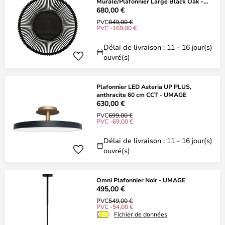
Murale/Plafonnier Large Black Oak -
UMAGE
680,00 €
PVC
849,00 €
PVC -169,00 €
Délai de livraison : 11 - 16 jour(s)
ouvré(s)
Plafonnier LED Asteria UP PLUS,
anthracite 60 cm CCT - UMAGE
630,00 €
PVC
699,00 €
PVC -69,00 €
Délai de livraison : 11 - 16 jour(s)
ouvré(s)
Omni Plafonnier Noir - UMAGE
495,00 €
PVC
549,00 €
PVC -54,00 €
Fichier de données