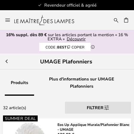
Revendeur officiel & agréé
Allez
au
ERCHER
contenu
16% suppl. dès 89 €
sur les articles portant la mention « 16 %
EXTRA »
Découvrir
CODE :
BEST
COPIER
UMAGE Plafonniers
Plus d'informations sur UMAGE
Produits
Plafonniers
32 article(s)
FILTRER
SUMMER DEAL
Eos Up Applique Murale/Plafonnier Blanc
- UMAGE