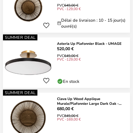
PVC
649,00 €
PVC -129,00 €
Délai de livraison : 10 - 15 jour(s)
ouvré(s)
SUMMER DEAL
Asteria Up Plafonnier Black - UMAGE
520,00 €
PVC
649,00 €
PVC -129,00 €
En stock
SUMMER DEAL
Clava Up Wood Applique
Murale/Plafonnier Large Dark Oak -
UMAGE
680,00 €
PVC
849,00 €
PVC -169,00 €