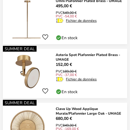
Omni Plafonnier Plated Brass - UMAGE
495,00 €
PVC
549,00 €
PVC -54,00 €
Fichier de données
En stock
SUMMER DEAL
Asteria Spot Plafonnier Plated Brass -
UMAGE
152,00 €
PVC
189,00 €
PVC -37,00 €
Fichier de données
En stock
SUMMER DEAL
Clava Up Wood Applique
Murale/Plafonnier Large Oak - UMAGE
680,00 €
PVC
849,00 €
PVC -169,00 €