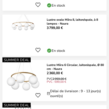
En stock
Lustre ovale Miira 8, laiton/opale, à 8
lampes - Nuura
3 799,00 €
En stock
SUMMER DEAL
Lustre Miira 6 Circular, laiton/opale, Ø 80
cm - Nuura
2 360,00 €
PVC
2 959,00 €
PVC -599,00 €
Délai de livraison : 9 - 13 jour(s)
ouvré(s)
SUMMER DEAL