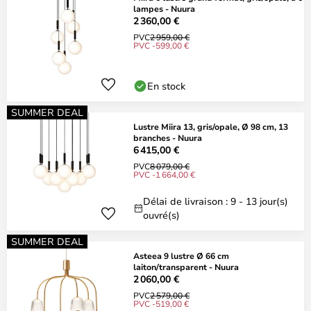
lampes - Nuura
2 360,00 €
PVC
2 959,00 €
PVC -599,00 €
En stock
SUMMER DEAL
Lustre Miira 13, gris/opale, Ø 98 cm, 13
branches - Nuura
6 415,00 €
PVC
8 079,00 €
PVC -1 664,00 €
Délai de livraison : 9 - 13 jour(s)
ouvré(s)
SUMMER DEAL
Asteea 9 lustre Ø 66 cm
laiton/transparent - Nuura
2 060,00 €
PVC
2 579,00 €
PVC -519,00 €