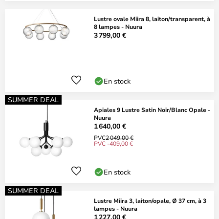
Lustre ovale Miira 8, laiton/transparent, à
8 lampes - Nuura
3 799,00 €
En stock
SUMMER DEAL
Apiales 9 Lustre Satin Noir/Blanc Opale -
Nuura
1 640,00 €
PVC
2 049,00 €
PVC -409,00 €
En stock
SUMMER DEAL
Lustre Miira 3, laiton/opale, Ø 37 cm, à 3
lampes - Nuura
1 227,00 €