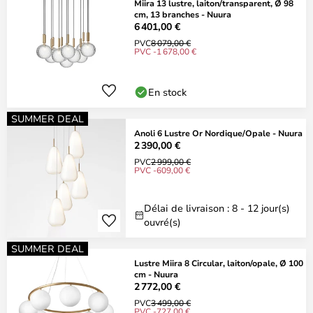
Miira 13 lustre, laiton/transparent, Ø 98
cm, 13 branches - Nuura
6 401,00 €
PVC
8 079,00 €
PVC -1 678,00 €
En stock
SUMMER DEAL
Anoli 6 Lustre Or Nordique/Opale - Nuura
2 390,00 €
PVC
2 999,00 €
PVC -609,00 €
Délai de livraison : 8 - 12 jour(s)
ouvré(s)
SUMMER DEAL
Lustre Miira 8 Circular, laiton/opale, Ø 100
cm - Nuura
2 772,00 €
PVC
3 499,00 €
PVC -727,00 €