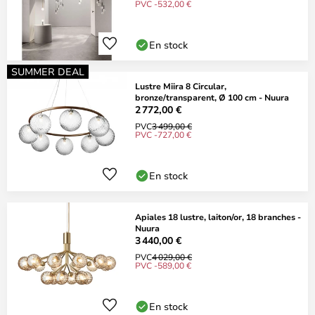
PVC -532,00 €
En stock
SUMMER DEAL
Lustre Miira 8 Circular,
bronze/transparent, Ø 100 cm - Nuura
2 772,00 €
PVC
3 499,00 €
PVC -727,00 €
En stock
Apiales 18 lustre, laiton/or, 18 branches -
Nuura
3 440,00 €
PVC
4 029,00 €
PVC -589,00 €
En stock