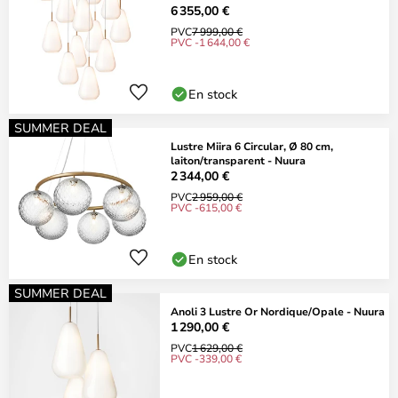
6 355,00 €
PVC
7 999,00 €
PVC -1 644,00 €
En stock
SUMMER DEAL
Lustre Miira 6 Circular, Ø 80 cm,
laiton/transparent - Nuura
2 344,00 €
PVC
2 959,00 €
PVC -615,00 €
En stock
SUMMER DEAL
Anoli 3 Lustre Or Nordique/Opale - Nuura
1 290,00 €
PVC
1 629,00 €
PVC -339,00 €