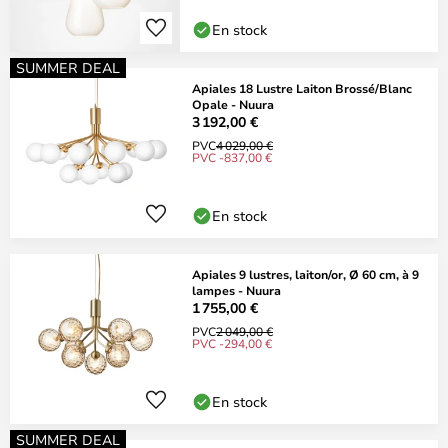
En stock
SUMMER DEAL
Apiales 18 Lustre Laiton Brossé/Blanc
Opale - Nuura
3 192,00 €
PVC
4 029,00 €
PVC -837,00 €
En stock
Apiales 9 lustres, laiton/or, Ø 60 cm, à 9
lampes - Nuura
1 755,00 €
PVC
2 049,00 €
PVC -294,00 €
En stock
SUMMER DEAL