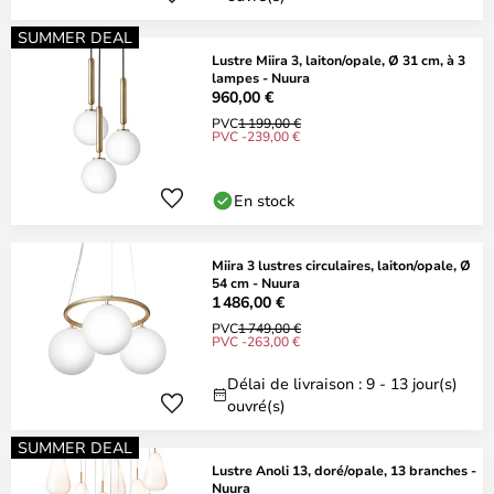
SUMMER DEAL
Lustre Miira 3, laiton/opale, Ø 31 cm, à 3
lampes - Nuura
960,00 €
PVC
1 199,00 €
PVC -239,00 €
En stock
Miira 3 lustres circulaires, laiton/opale, Ø
54 cm - Nuura
1 486,00 €
PVC
1 749,00 €
PVC -263,00 €
Délai de livraison : 9 - 13 jour(s)
ouvré(s)
SUMMER DEAL
Lustre Anoli 13, doré/opale, 13 branches -
Nuura