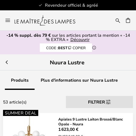
Revendeur officiel & agréé
Allez
au
ERCHER
contenu
-14 % suppl. dès 79 €
sur les articles portant la mention « -14
% EXTRA »
Découvrir
CODE :
BEST
COPIER
Nuura Lustre
Produits
Plus d'informations sur Nuura Lustre
53 article(s)
FILTRER
SUMMER DEAL
Apiales 9 Lustre Laiton Brossé/Blanc
Opale - Nuura
1 623,00 €