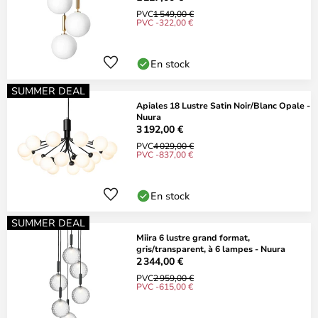
PVC
1 549,00 €
PVC -322,00 €
En stock
SUMMER DEAL
Apiales 18 Lustre Satin Noir/Blanc Opale -
Nuura
3 192,00 €
PVC
4 029,00 €
PVC -837,00 €
En stock
SUMMER DEAL
Miira 6 lustre grand format,
gris/transparent, à 6 lampes - Nuura
2 344,00 €
PVC
2 959,00 €
PVC -615,00 €