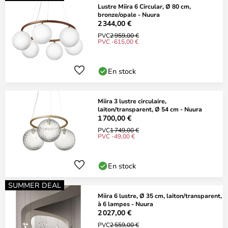
Lustre Miira 6 Circular, Ø 80 cm,
bronze/opale - Nuura
2 344,00 €
PVC
2 959,00 €
PVC -615,00 €
En stock
Miira 3 lustre circulaire,
laiton/transparent, Ø 54 cm - Nuura
1 700,00 €
PVC
1 749,00 €
PVC -49,00 €
En stock
SUMMER DEAL
Miira 6 lustre, Ø 35 cm, laiton/transparent,
à 6 lampes - Nuura
2 027,00 €
PVC
2 559,00 €