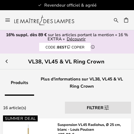
Revendeur officiel & agréé
Allez
au
ERCHER
contenu
16% suppl. dès 89 €
sur les articles portant la mention « 16 %
EXTRA »
Découvrir
CODE :
BEST
COPIER
VL38, VL45 & VL Ring Crown
Plus d'informations sur VL38, VL45 & VL
Produits
Ring Crown
16 article(s)
FILTRER
SUMMER DEAL
Suspension VL45 Radiohus, Ø 25 cm,
blanc - Louis Poulsen